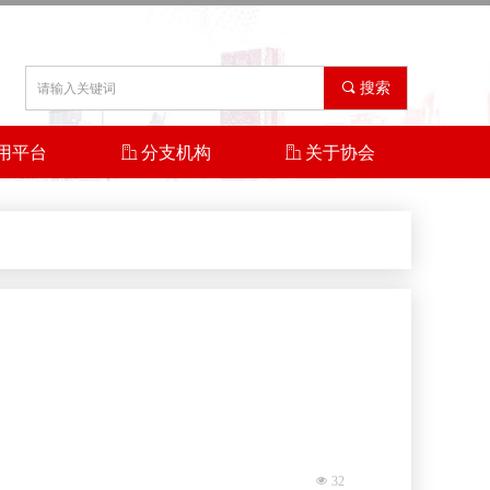
끠
搜索
用平台
ꀶ
分支机构
ꀶ
关于协会
넶
32