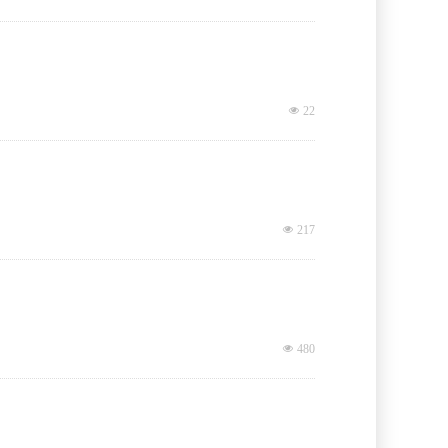
넶
22
넶
217
넶
480