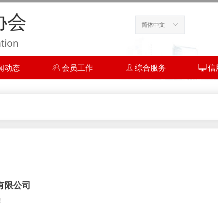
协会
简体中文
ꀅ
ation
闻动态
ꁘ
会员工作
ꄑ
综合服务
ꀖ
信
有限公司
！