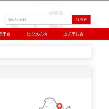
끠
搜索
用平台
ꀶ
分支机构
ꀶ
关于协会