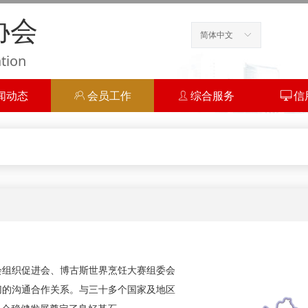
协会
简体中文
ꀅ
ation
闻动态
ꁘ
会员工作
ꄑ
综合服务
ꀖ
信
组织促进会、博古斯世界烹饪大赛组委会
切的沟通合作关系。与三十多个国家及地区