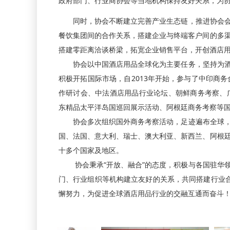
政府部门、行业商协会等当地机构保持友好关系，为
同时，协会不断建立完善产业生态链，推进协会会
餐饮集团间的合作关系，搭建企业与终端客户间的多
搭建零距离洽谈桥梁，拓宽企业销售平台，开创酒店
协会以中国酒店用品全球化为主要任务，坚持为酒
积极开拓国际市场，自2013年开始，参与了中印商
作研讨会、中法酒店用品行业论坛、朝鲜商务考察、
东精品太平洋岛国巡回展示活动、阿根廷商务考察等
协会多次组织国外商务考察活动，足迹遍布全球，
国、法国、意大利、瑞士、澳大利亚、新西兰、阿根
十多个国家及地区。
协会秉承“开放、融合”的态度，积极与各国驻华领
门、行业组织等机构建立友好的关系，共同搭建行业合
懈努力，为促进全球酒店用品行业的交融互通而奋斗